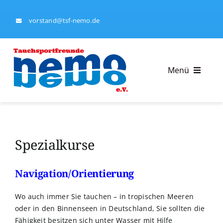
Skip
to
vorstand@tsf-nemo.de
content
Menü
Tauchsportfreunde Nemo e.V.
Spezialkurse
Tauchausbildung
Kalender
Navigation/Orientierung
Ausrüstungsverleih
Wo auch immer Sie tauchen – in tropischen Meeren
oder in den Binnenseen in Deutschland, Sie sollten die
Fähigkeit besitzen sich unter Wasser mit Hilfe
Impressum