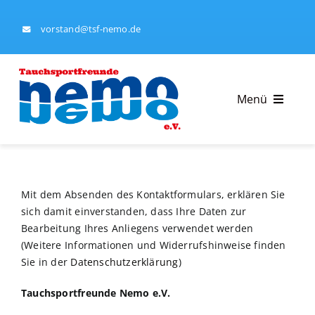
Skip
to
vorstand@tsf-nemo.de
content
Menü
Tauchsportfreunde Nemo e.V.
Mit dem Absenden des Kontaktformulars, erklären Sie
Tauchausbildung
sich damit einverstanden, dass Ihre Daten zur
Bearbeitung Ihres Anliegens verwendet werden
Kalender
(Weitere Informationen und Widerrufshinweise finden
Sie in der
Datenschutzerklärung
)
Ausrüstungsverleih
Tauchsportfreunde Nemo e.V.
Impressum