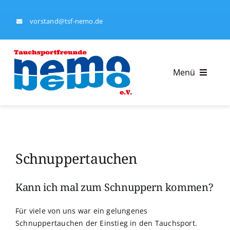
Skip
to
vorstand@tsf-nemo.de
content
Menü
Tauchsportfreunde Nemo e.V.
Tauchausbildung
Schnuppertauchen
Kalender
Kann ich mal zum Schnuppern kommen?
Ausrüstungsverleih
Für viele von uns war ein gelungenes
Schnuppertauchen der Einstieg in den Tauchsport.
Impressum