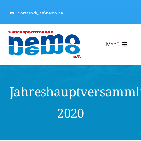
Skip
to
vorstand@tsf-nemo.de
content
Menü
Tauchsportfreunde Nemo e.V.
Jahreshauptversamml
Tauchausbildung
Kalender
2020
Ausrüstungsverleih
Impressum