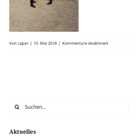
für
Von
capar
|
10. Mai 2018
|
Kommentare deaktiviert
Tauchsportfreu
Nemo_Open-
Water-
Diver-
Ausbildung_20
Suche
nach:
Aktuelles