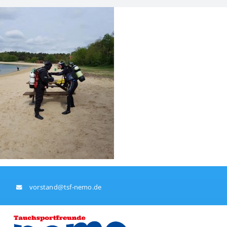
Skip
to
content
vorstand@tsf-nemo.de