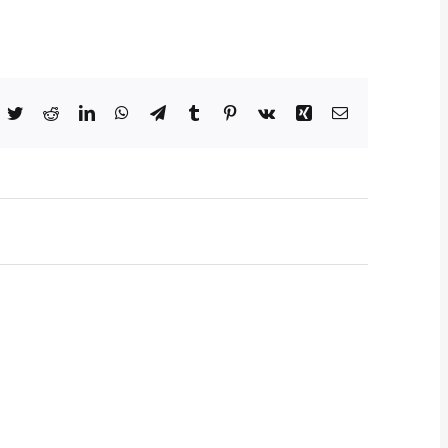
acebook
Twitter
Reddit
LinkedIn
WhatsApp
Telegram
Tumblr
Pinterest
Vk
Xing
E-
Mail